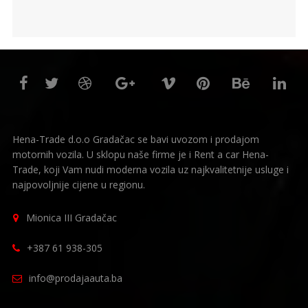
Hena-Trade d.o.o Gradačac se bavi uvozom i prodajom
motornih vozila. U sklopu naše firme je i Rent a car Hena-
Trade, koji Vam nudi moderna vozila uz najkvalitetnije usluge i
najpovoljnije cijene u regionu.
Mionica III Gradačac
+387 61 938-305
info@prodajaauta.ba