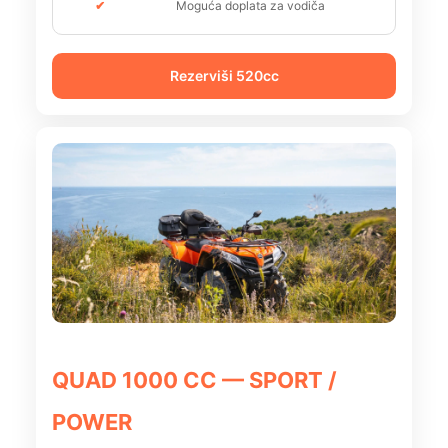
Moguća doplata za vodiča
Rezerviši 520cc
QUAD 1000 CC — SPORT /
POWER