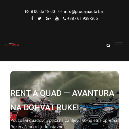
8:00 do 18:00
info@prodajaauta.ba
+387 61 938-305
RENT A QUAD — AVANTURA
NA DOHVAT RUKE!
Pouzdani quadovi, vodiči na zahtjev i kompletna oprema.
Rezerviši brzo i jednostavno.