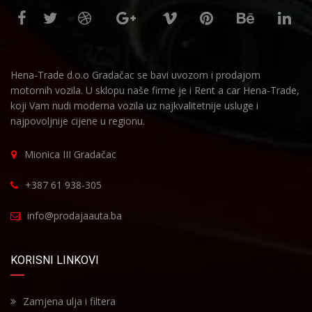
Hena-Trade d.o.o Gradačac se bavi uvozom i prodajom
motornih vozila. U sklopu naše firme je i Rent a car Hena-Trade,
koji Vam nudi moderna vozila uz najkvalitetnije usluge i
najpovoljnije cijene u regionu.
Mionica III Gradačac
+387 61 938-305
info@prodajaauta.ba
KORISNI LINKOVI
Zamjena ulja i filtera