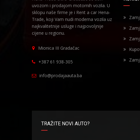
uvozom i prodajom motornih vozila. U
sklopu naše firme je i Rent a car Hena-
Zamje
Trade, koji Vam nudi moderna vozila uz
najkvalitetnije usluge i najpovoljnije
Zamj
cijene u regionu.
Zamj
Mionica III Gradačac
Kupo
Zamj
+387 61 938-305
info@prodajaauta.ba
TRAŽITE NOVI AUTO?