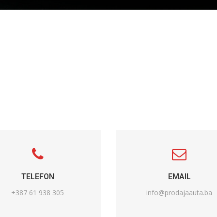
TELEFON
EMAIL
+387 61 938 305
info@prodajaauta.ba