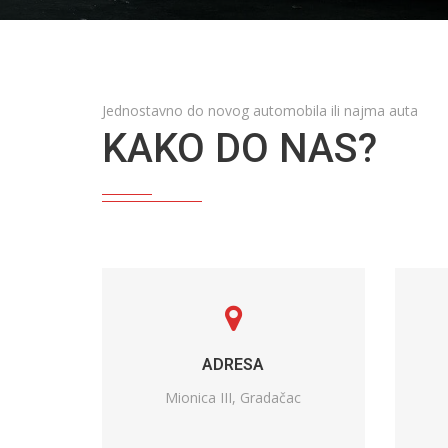
Jednostavno do novog automobila ili najma auta
KAKO DO NAS?
ADRESA
Mionica III, Gradačac