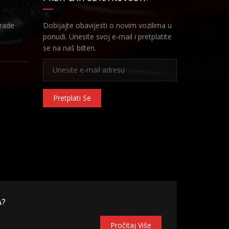
Trade
Dobijajte obavijesti o novim vozilima u
ponudi. Unesite svoj e-mail i pretplatite
se na naš bilten.
Pretplati Se
A?
Pročitaj Više