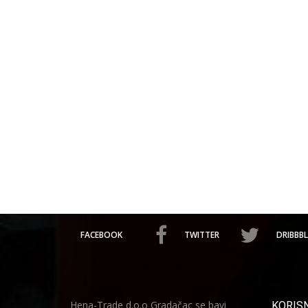
FACEBOOK
TWITTER
DRIBBBL
Hena-Trade d.o.o Gradačac se bavi
KORISN