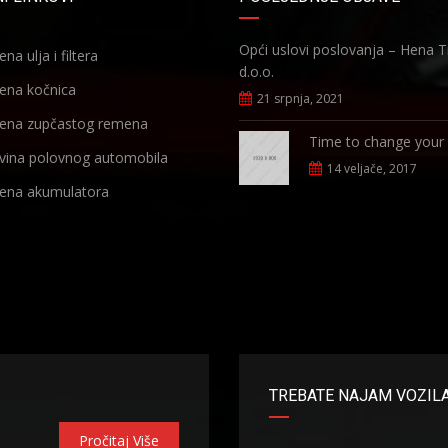
Opći uslovi poslovanja – Hena 
na ulja i filtera
d.o.o.
ena kočnica
21 srpnja, 2021
ena zupčastog remena
Time to change your
vina polovnog automobila
14 veljače, 2017
ena akumulatora
TREBATE NAJAM VOZIL
Pročitaj Više