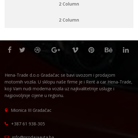
2 Column
2 Column
Hena-Trade d.o.o Gradačac se bavi uvozom i prodajom
motornih vozila. U sklopu naše firme je i Rent a car Hena-Trade,
koji Vam nudi moderna vozila uz najkvalitetnije usluge i
najpovoljnije cijene u regionu.
Mionica III Gradačac
+387 61 938-305
info@prodajaauta.ba