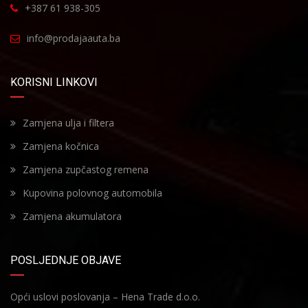
+387 61 938-305
info@prodajaauta.ba
KORISNI LINKOVI
Zamjena ulja i filtera
Zamjena kočnica
Zamjena zupčastog remena
Kupovina polovnog automobila
Zamjena akumulatora
POSLJEDNJE OBJAVE
Opći uslovi poslovanja – Hena Trade d.o.o.