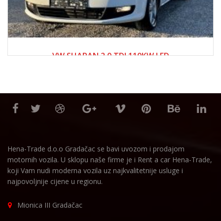
2017
Manue...
250000+
VW SHARAN 2.0 TDI 110KW LED
28,500.00 KM
Hena-Trade d.o.o Gradačac se bavi uvozom i prodajom
motornih vozila. U sklopu naše firme je i Rent a car Hena-Trade,
koji Vam nudi moderna vozila uz najkvalitetnije usluge i
najpovoljnije cijene u regionu.
Mionica III Gradačac