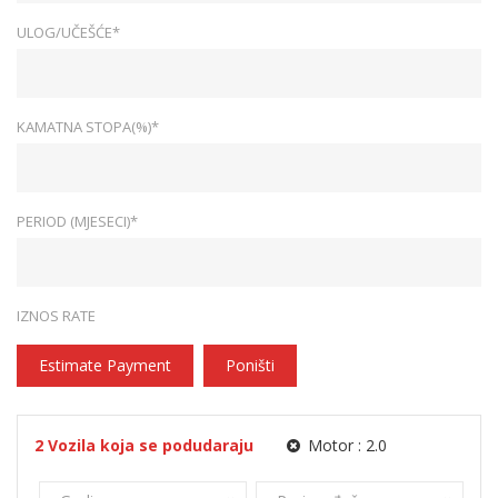
ULOG/UČEŠĆE*
KAMATNA STOPA(%)*
PERIOD (MJESECI)*
IZNOS RATE
Estimate Payment
Poništi
2
Vozila koja se podudaraju
Motor :
2.0