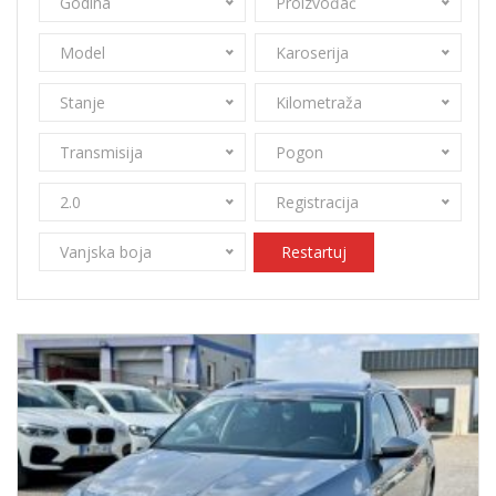
Godina
Proizvođač
Model
Karoserija
Stanje
Kilometraža
Transmisija
Pogon
2.0
Registracija
Vanjska boja
Restartuj