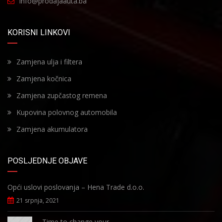
info@prodajaauta.ba
KORISNI LINKOVI
Zamjena ulja i filtera
Zamjena kočnica
Zamjena zupčastog remena
Kupovina polovnog automobila
Zamjena akumulatora
POSLJEDNJE OBJAVE
Opći uslovi poslovanja – Hena Trade d.o.o.
21 srpnja, 2021
Time to change your