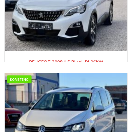
2019
Manue...
150000-200000
PEUGEOT 3008 1.5 BlueHDI 96KW
32,500.00 KM
KORIŠTENO