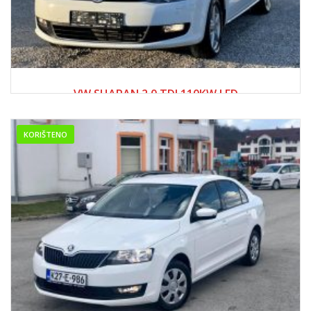
2017
Manue...
250000+
VW SHARAN 2.0 TDI 110KW LED
28,500.00 KM
KORIŠTENO