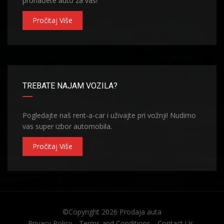
pronađete auto za vas!
Pročitaj Više
TREBATE NAJAM VOZILA?
Pogledajte naš rent-a-car i uživajte pri vožnji! Nudimo
vas super izbor automobila.
Pročitaj Više
©Copyright 2026
Prodaja auta
Privacy Policy
Terms and Conditions
Contact Us