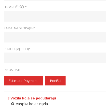
ULOG/UČEŠĆE*
KAMATNA STOPA(%)*
PERIOD (MJESECI)*
IZNOS RATE
Estimate Payment
Poništi
3
Vozila koja se podudaraju
Vanjska boja :
Bijela