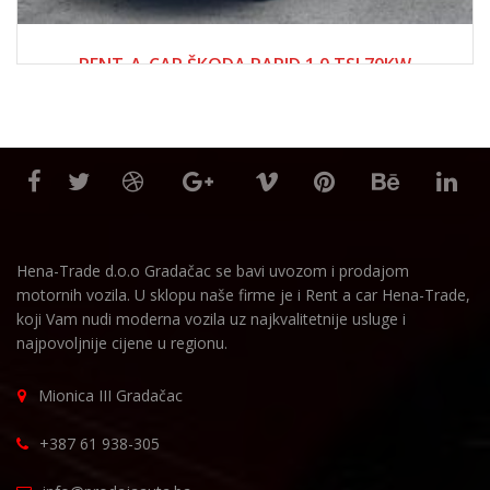
2018
Manue...
RENT-A-CAR ŠKODA RAPID 1.0 TSI 70KW
80.00 KM
Hena-Trade d.o.o Gradačac se bavi uvozom i prodajom
motornih vozila. U sklopu naše firme je i Rent a car Hena-Trade,
koji Vam nudi moderna vozila uz najkvalitetnije usluge i
najpovoljnije cijene u regionu.
Mionica III Gradačac
+387 61 938-305