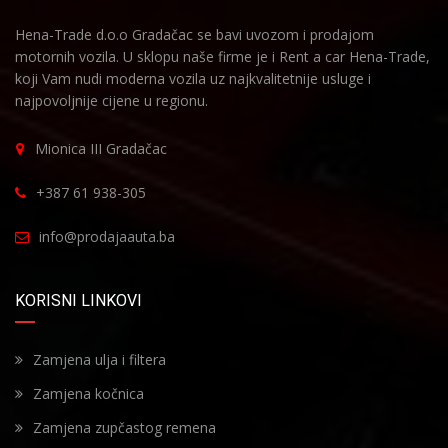
Hena-Trade d.o.o Gradačac se bavi uvozom i prodajom
motornih vozila. U sklopu naše firme je i Rent a car Hena-Trade,
koji Vam nudi moderna vozila uz najkvalitetnije usluge i
najpovoljnije cijene u regionu.
Mionica III Gradačac
+387 61 938-305
info@prodajaauta.ba
KORISNI LINKOVI
Zamjena ulja i filtera
Zamjena kočnica
Zamjena zupčastog remena