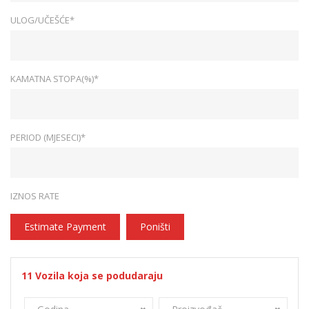
ULOG/UČEŠĆE*
KAMATNA STOPA(%)*
PERIOD (MJESECI)*
IZNOS RATE
Estimate Payment
Poništi
11
Vozila koja se podudaraju