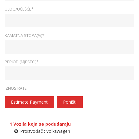
ULOG/UČEŠĆE*
KAMATNA STOPA(%)*
PERIOD (MJESECI)*
IZNOS RATE
Estimate Payment
Poništi
1
Vozila koja se podudaraju
Proizvođač :
Volkswagen