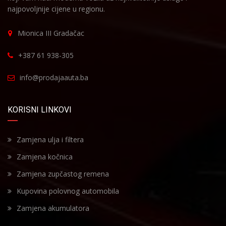
najpovoljnije cijene u regionu.
Mionica III Gradačac
+387 61 938-305
info@prodajaauta.ba
KORISNI LINKOVI
Zamjena ulja i filtera
Zamjena kočnica
Zamjena zupčastog remena
Kupovina polovnog automobila
Zamjena akumulatora