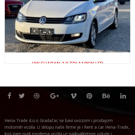
2017
Manue...
250000+
VW SHARAN 2.0 TDI 110KW LED
28,500.00 KM
Hena-Trade d.o.o Gradačac se bavi uvozom i prodajom
motornih vozila. U sklopu naše firme je i Rent a car Hena-Trade,
koji Vam nudi moderna vozila uz najkvalitetnije usluge i