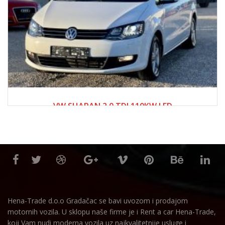
2017
Manue...
250000+
VW SHARAN 2.0 TDI 110KW LED
28,500.00 KM
Hena-Trade d.o.o Gradačac se bavi uvozom i prodajom
motornih vozila. U sklopu naše firme je i Rent a car Hena-Trade,
koji Vam nudi moderna vozila uz najkvalitetnije usluge i