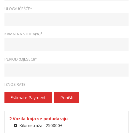
ULOG/UČEŠĆE*
KAMATNA STOPA(%)*
PERIOD (MJESECI)*
IZNOS RATE
Estimate Payment
Poništi
2
Vozila koja se podudaraju
Kilometraža :
250000+