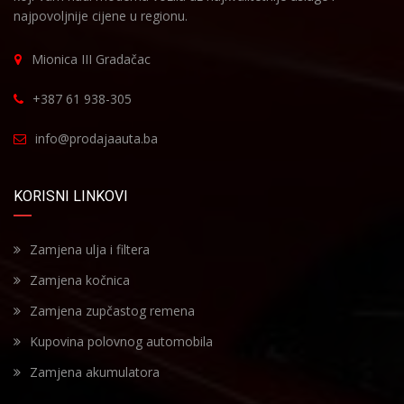
najpovoljnije cijene u regionu.
Mionica III Gradačac
+387 61 938-305
info@prodajaauta.ba
KORISNI LINKOVI
Zamjena ulja i filtera
Zamjena kočnica
Zamjena zupčastog remena
Kupovina polovnog automobila
Zamjena akumulatora