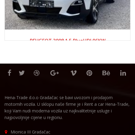
2019
Manue...
150000-200000
PEUGEOT 3008 1.5 BlueHDI 96KW
32,500.00 KM
Hena-Trade d.o.o Gradačac se bavi uvozom i prodajom
motornih vozila. U sklopu naše firme je i Rent a car Hena-Trade,
koji Vam nudi moderna vozila uz najkvalitetnije usluge i
najpovoljnije cijene u regionu.
Mionica III Gradačac