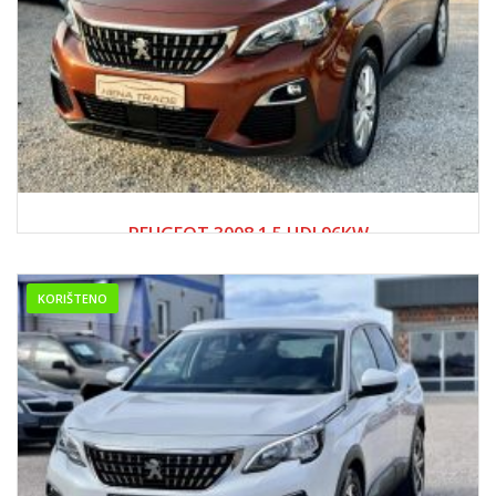
2020
Manue...
PEUGEOT 3008 1.5 HDI 96KW
32,750.00 KM
KORIŠTENO