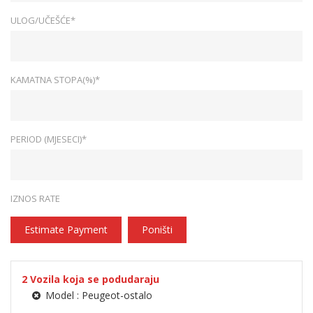
ULOG/UČEŠĆE*
KAMATNA STOPA(%)*
PERIOD (MJESECI)*
IZNOS RATE
Estimate Payment
Poništi
2
Vozila koja se podudaraju
Model :
Peugeot-ostalo