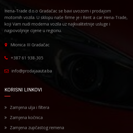
Hena-Trade d.o.o Gradačac se bavi uvozom i prodajom
motornih vozila. U sklopu naše firme je i Rent a car Hena-Trade,
koji Vam nudi moderna vozila uz najkvalitetnije usluge i
najpovoljnije cijene u regionu.
Mionica III Gradačac
+387 61 938-305
info@prodajaauta.ba
KORISNI LINKOVI
Zamjena ulja i filtera
Zamjena kočnica
Zamjena zupčastog remena