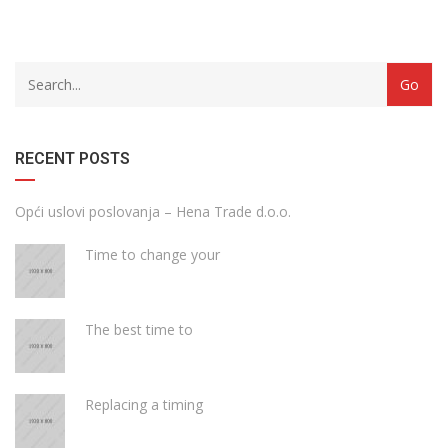
with
Category
drop
with
down
dropdown
archive
RECENT POSTS
Opći uslovi poslovanja – Hena Trade d.o.o.
Time to change your
The best time to
Replacing a timing